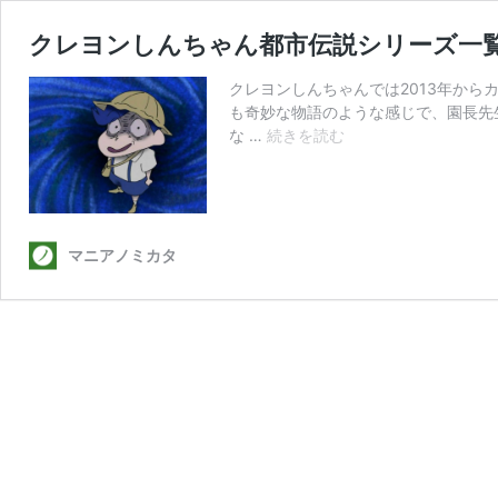
クレヨンしんちゃん都市伝説シリーズ一覧
クレヨンしんちゃんでは2013年から
も奇妙な物語のような感じで、園長先
ク
な …
続きを読む
レ
ヨ
ン
し
ん
マニアノミカタ
ち
ゃ
ん
都
市
伝
説
シ
リ
ー