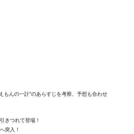
錦えもんの一計”のあらすじを考察、予想も合わせ
を引きつれて登場！
島へ突入！