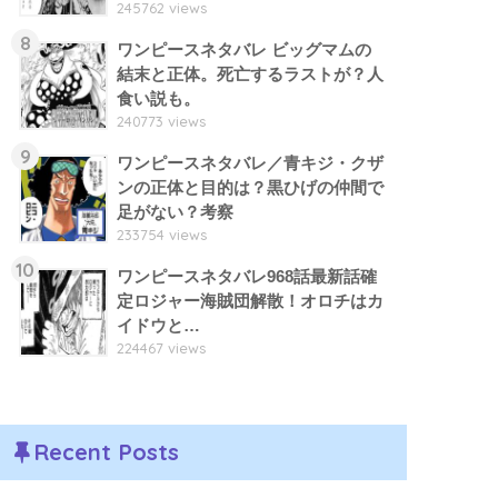
245762 views
8
ワンピースネタバレ ビッグマムの
結末と正体。死亡するラストが？人
食い説も。
240773 views
9
ワンピースネタバレ／青キジ・クザ
ンの正体と目的は？黒ひげの仲間で
足がない？考察
233754 views
10
ワンピースネタバレ968話最新話確
定ロジャー海賊団解散！オロチはカ
イドウと…
224467 views
Recent Posts