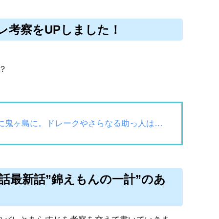
バレ考察をUPしました！
？
いに鬼ヶ島に。ドレークやさらなる助っ人は…
5話最新話”錦えもんの一計”のあ