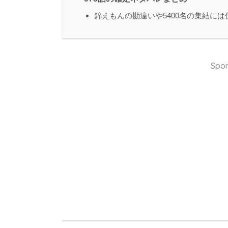
錦えもんの勘違いや5400名の集結には
Spon