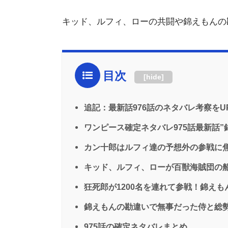
キッド、ルフィ、ローの共闘や錦えもんの
目次
[
hide
]
追記：最新話976話のネタバレ考察をU
ワンピース確定ネタバレ975話最新話”
カン十郎はルフィ達の予想外の参戦に
キッド、ルフィ、ローが百獣海賊団の
狂死郎が1200名を連れて参戦！錦え
錦えもんの勘違いで無事だった侍と総勢
975話の確定ネタバレまとめ