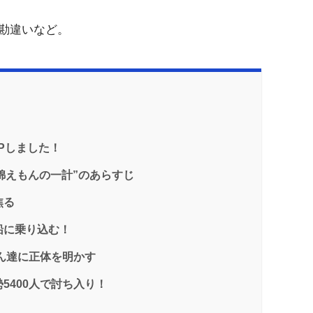
勘違いなど。
Pしました！
錦えもんの一計”のあらすじ
焦る
船に乗り込む！
もん達に正体を明かす
5400人で討ち入り！