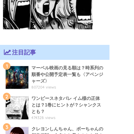
注目記事
1
マーベル映画の見る順は？時系列の
順番や公開予定表一覧も〈アベンジ
ャーズ〉
807204 views
2
ワンピースネタバレ イム様の正体
とは？1巻にヒントが？シャンクス
とも？
474328 views
3
クレヨンしんちゃん、ボーちゃんの