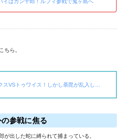
スパイはカン十郎！ルフィ参戦で鬼ヶ島へ
こちら。
クスVSトゥワイス！しかし荼毘が乱入し…
外の参戦に焦る
郎が出した蛇に縛られて捕まっている。