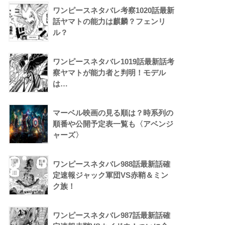
ワンピースネタバレ考察1020話最新
話ヤマトの能力は麒麟？フェンリ
ル？
ワンピースネタバレ1019話最新話考
察ヤマトが能力者と判明！モデル
は…
マーベル映画の見る順は？時系列の
順番や公開予定表一覧も〈アベンジ
ャーズ〉
ワンピースネタバレ988話最新話確
定速報ジャック軍団VS赤鞘＆ミン
ク族！
ワンピースネタバレ987話最新話確