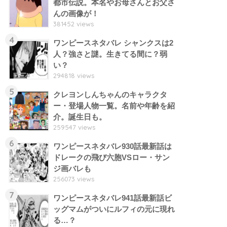
都市伝説。本名やお母さんとお父さ
んの画像が！
381452 views
4
ワンピースネタバレ シャンクスは2
人？強さと謎。生きてる間に？弱
い？
294818 views
5
クレヨンしんちゃんのキャラクタ
ー・登場人物一覧。名前や年齢を紹
介。誕生日も。
259547 views
6
ワンピースネタバレ930話最新話は
ドレークの飛び六胞VSロー・サン
ジ画バレも
256073 views
7
ワンピースネタバレ941話最新話ビ
ッグマムがついにルフィの元に現れ
る…？