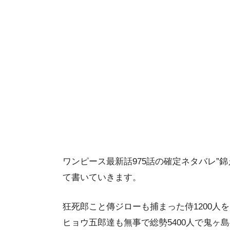
ワンピース最新話975話の確定ネタバレ”
て書いていきます。
狂死郎こと傳ジローも捕まった侍1200人
ヒョウ五郎達も無事で総勢5400人で鬼ヶ