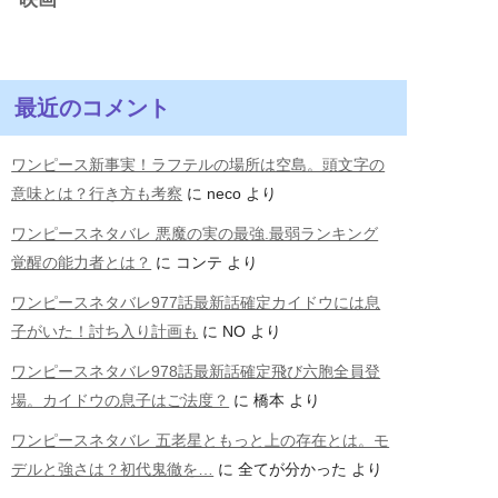
最近のコメント
ワンピース新事実！ラフテルの場所は空島。頭文字の
意味とは？行き方も考察
に
neco
より
ワンピースネタバレ 悪魔の実の最強.最弱ランキング
覚醒の能力者とは？
に
コンテ
より
ワンピースネタバレ977話最新話確定カイドウには息
子がいた！討ち入り計画も
に
NO
より
ワンピースネタバレ978話最新話確定飛び六胞全員登
場。カイドウの息子はご法度？
に
橋本
より
ワンピースネタバレ 五老星ともっと上の存在とは。モ
デルと強さは？初代鬼徹を…
に
全てが分かった
より