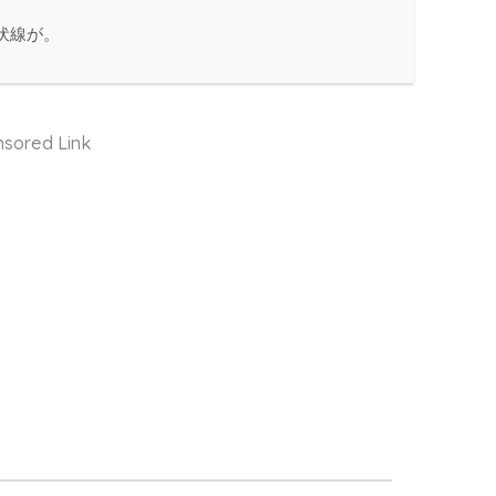
伏線が。
sored Link