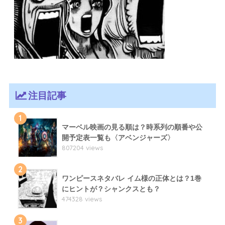
注目記事
1
マーベル映画の見る順は？時系列の順番や公
開予定表一覧も〈アベンジャーズ〉
807204 views
2
ワンピースネタバレ イム様の正体とは？1巻
にヒントが？シャンクスとも？
474328 views
3