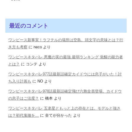
最近のコメント
ワンピース新事実！ラフテルの場所は空島。頭文字の意味とは？行
き方も考察
に
neco
より
ワンピースネタバレ 悪魔の実の最強.最弱ランキング 覚醒の能力者
とは？
に
コンテ
より
ワンピースネタバレ977話最新話確定カイドウには息子がいた！討
ち入り計画も
に
NO
より
ワンピースネタバレ978話最新話確定飛び六胞全員登場。カイドウ
の息子はご法度？
に
橋本
より
ワンピースネタバレ 五老星ともっと上の存在とは。モデルと強さ
は？初代鬼徹を…
に
全てが分かった
より