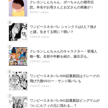
クレヨンしんちゃん、ボーちゃんの都市伝
説。本名やお母さんとお父さんの画像が！
381451 views
4
ワンピースネタバレ シャンクスは2人？強さ
と謎。生きてる間に？弱い？
294818 views
5
クレヨンしんちゃんのキャラクター・登場人
物一覧。名前や年齢を紹介。誕生日も。
259547 views
6
ワンピースネタバレ930話最新話はドレークの
飛び六胞VSロー・サンジ画バレも
256073 views
7
ワンピースネタバレ941話最新話ビッグマムが
ついにルフィの元に現れる…？