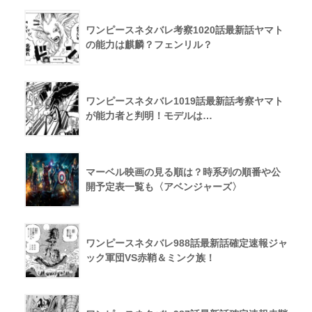
ワンピースネタバレ考察1020話最新話ヤマト
の能力は麒麟？フェンリル？
ワンピースネタバレ1019話最新話考察ヤマト
が能力者と判明！モデルは…
マーベル映画の見る順は？時系列の順番や公
開予定表一覧も〈アベンジャーズ〉
ワンピースネタバレ988話最新話確定速報ジャ
ック軍団VS赤鞘＆ミンク族！