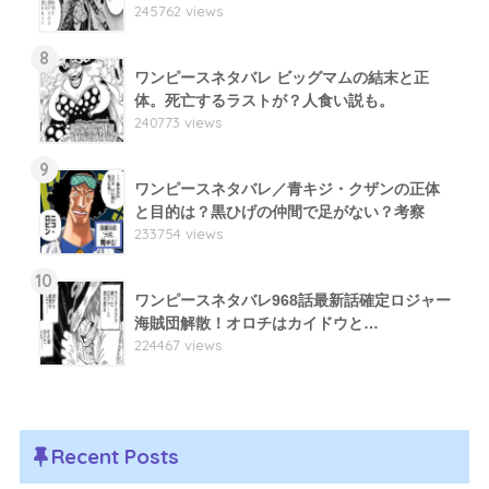
245762 views
8
ワンピースネタバレ ビッグマムの結末と正
体。死亡するラストが？人食い説も。
240773 views
9
ワンピースネタバレ／青キジ・クザンの正体
と目的は？黒ひげの仲間で足がない？考察
233754 views
10
ワンピースネタバレ968話最新話確定ロジャー
海賊団解散！オロチはカイドウと…
224467 views
Recent Posts