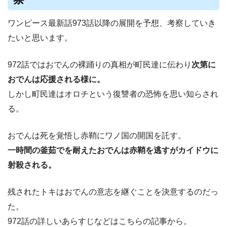
ワンピース最新話973話以降の展開を予想、考察していき
たいと思います。
972話ではおでんの裸踊りの真相が町民達に伝わり
次第に
おでんは応援される様に。
しかし町民達はオロチという復讐者の恐怖を思い知らされ
る。
おでんは死を覚悟し赤鞘にワノ国の開国を託す。
一時間の釜茹でを耐えたおでんは赤鞘を逃すがカイドウに
射殺される。
残されたトキはおでんの意志を継ぐことを決意するのだっ
た。
972話の詳しいあらすじなどはこちらの記事から。