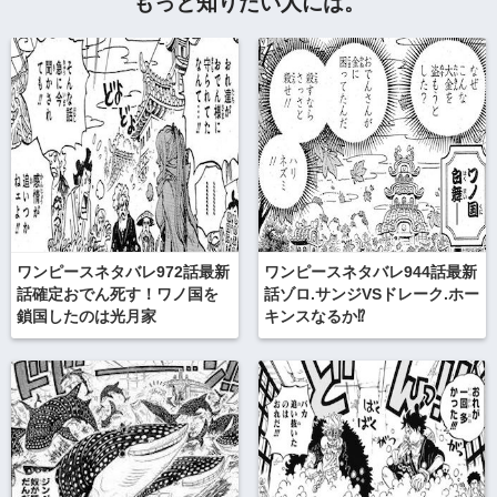
もっと知りたい人には。
ワンピースネタバレ972話最新
ワンピースネタバレ944話最新
話確定おでん死す！ワノ国を
話ゾロ.サンジVSドレーク.ホー
鎖国したのは光月家
キンスなるか⁉︎