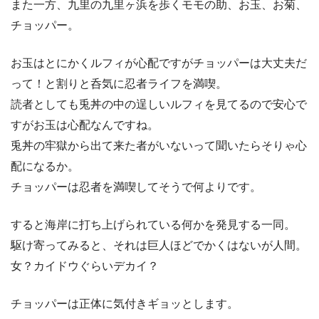
また一方、九里の九里ヶ浜を歩くモモの助、お玉、お菊、
チョッパー。
お玉はとにかくルフィが心配ですがチョッパーは大丈夫だ
って！と割りと呑気に忍者ライフを満喫。
読者としても兎丼の中の逞しいルフィを見てるので安心で
すがお玉は心配なんですね。
兎丼の牢獄から出て来た者がいないって聞いたらそりゃ心
配になるか。
チョッパーは忍者を満喫してそうで何よりです。
すると海岸に打ち上げられている何かを発見する一同。
駆け寄ってみると、それは巨人ほどでかくはないが人間。
女？カイドウぐらいデカイ？
チョッパーは正体に気付きギョッとします。