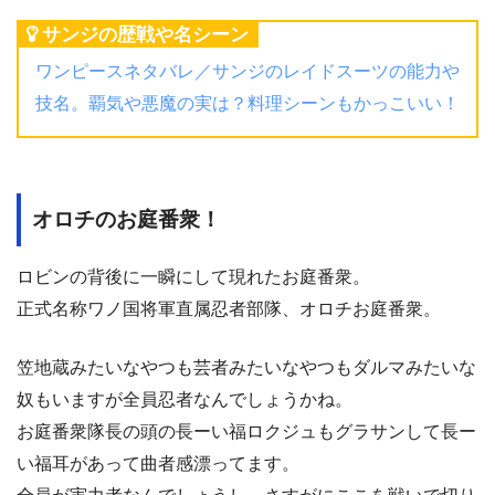
サンジの歴戦や名シーン
ワンピースネタバレ／サンジのレイドスーツの能力や
技名。覇気や悪魔の実は？料理シーンもかっこいい！
オロチのお庭番衆！
ロビンの背後に一瞬にして現れたお庭番衆。
正式名称ワノ国将軍直属忍者部隊、オロチお庭番衆。
笠地蔵みたいなやつも芸者みたいなやつもダルマみたいな
奴もいますが全員忍者なんでしょうかね。
お庭番衆隊長の頭の長ーい福ロクジュもグラサンして長ー
い福耳があって曲者感漂ってます。