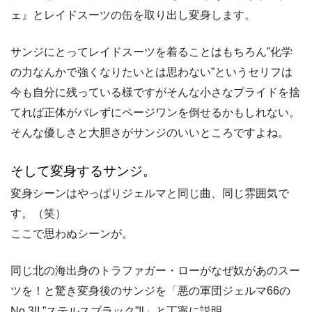
ェ』とレイドスーツの缶を取り出し変身します。
サンジにとってレイドスーツを着ることはもちろん”化学
の力なんかで強くなりたいとは思わない”というセリフは
今も自分に残っている様ですがそんな小さなプライドを捨
てれば正体がバレずにページワンを倒せるかもしれない。
そんな優しさと大胆さがサンジのいいところですよね。
そして変身するサンジ。
変身シーンはやっぱりジェルマと同じ曲、同じ雰囲気で
す。（笑）
ここで思わぬシーンが。
同じ北の海出身のトラファガー・ローがなぜ奴があのスー
ツを！と驚き変身後のサンジを「悪の軍団ジェルマ66の
No.3!! ”ステルスブラック”‼︎」と丁寧に説明。