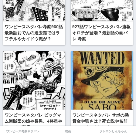
ワンピースネタバレ考察960話
927話ワンピースネタバレ速報
最新話おでんの過去篇ではラ
オロチが登場？最新話の画バ
フテルやカイドウ戦が？
レ 考察
ワンピースネタバレ ビッグマ
ワンピースネタバレ サボの懸
ム海賊団の娘や長男。4将星や
賞金や強さは？死亡説や名前
アニメの声優は。
（フルネーム）は？
ワンピース考察ネタバレ
映画
クレヨンしんちゃん