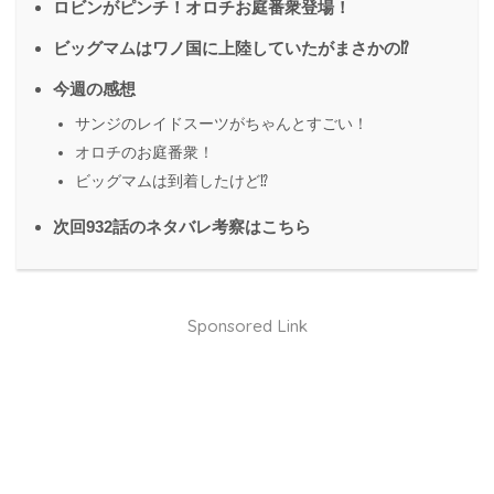
ロビンがピンチ！オロチお庭番衆登場！
ビッグマムはワノ国に上陸していたがまさかの⁉︎
今週の感想
サンジのレイドスーツがちゃんとすごい！
オロチのお庭番衆！
ビッグマムは到着したけど⁉︎
次回932話のネタバレ考察はこちら
Sponsored Link