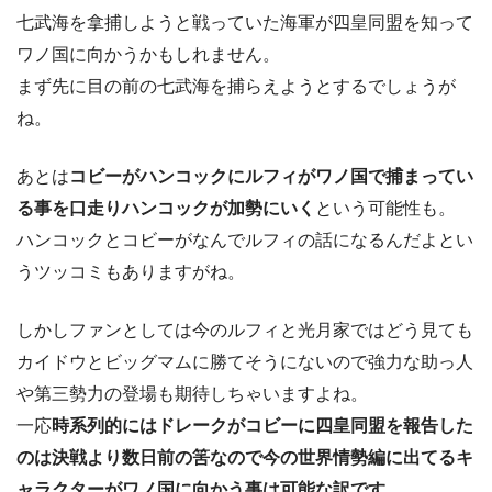
七武海を拿捕しようと戦っていた海軍が四皇同盟を知って
ワノ国に向かうかもしれません。
まず先に目の前の七武海を捕らえようとするでしょうが
ね。
あとは
コビーがハンコックにルフィがワノ国で捕まってい
る事を口走りハンコックが加勢にいく
という可能性も。
ハンコックとコビーがなんでルフィの話になるんだよとい
うツッコミもありますがね。
しかしファンとしては今のルフィと光月家ではどう見ても
カイドウとビッグマムに勝てそうにないので強力な助っ人
や第三勢力の登場も期待しちゃいますよね。
一応
時系列的にはドレークがコビーに四皇同盟を報告した
のは決戦より数日前の筈なので今の世界情勢編に出てるキ
ャラクターがワノ国に向かう事は可能な訳です。