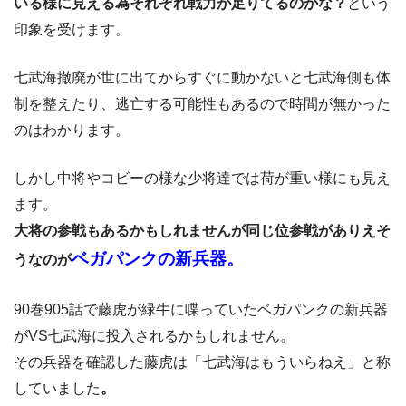
いる様に見える為それぞれ戦力が足りてるのかな？
という
印象を受けます。
七武海撤廃が世に出てからすぐに動かないと七武海側も体
制を整えたり、逃亡する可能性もあるので時間が無かった
のはわかります。
しかし中将やコビーの様な少将達では荷が重い様にも見え
ます。
大将の参戦もあるかもしれませんが同じ位参戦がありえそ
ベガパンクの新兵器。
うなのが
90巻905話で藤虎が緑牛に喋っていたベガパンクの新兵器
がVS七武海に投入されるかもしれません。
その兵器を確認した藤虎は「七武海はもういらねえ」と称
していました
。