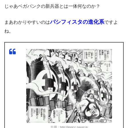
じゃあベガパンクの新兵器とは一体何なのか？
パシフィスタの進化系
まあわかりやすいのは
ですよ
ね。
引用：
http://imgcc.naver.jp