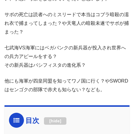
サボの死亡は読者へのミスリードで本当はコブラ暗殺の濡
れ衣で捕まってしまった？や天竜人の暗殺未遂でサボが捕
まった？
七武海VS海軍にはベガパンクの新兵器が投入され世界へ
の兵力アピールをする？
その新兵器はパシフィスタの進化系？
他にも海軍が四皇同盟を知ってワノ国に行く？やSWORD
はセンゴクの部隊で赤犬も知らない？なども。
目次
[
hide
]