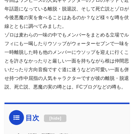
今回はワンピースの人気キャラクターのゾロのネットで近
年話題になっている離脱・脱退説、そして死亡説とゾロが
今後悪魔の実を食べることはあるのか？など様々な噂を伏
線とともに調べてみました。
ゾロは麦わらの一味の中でもメンバーをまとめる立場でル
フィにも一喝したりウソップがウォーターセブンで一味を
一時離脱した時も他のメンバーにウソップを迎えに行くこ
とを許さなかったりと厳しい一面を持ちながら根は仲間思
いだったり方向音痴ですぐ道に迷うなどの可愛い一面も併
せ持つ作中屈指の人気キャラクターですが彼の離脱・脱退
説、死亡説、悪魔の実の噂とは。FCブログなどの噂も。
目次
[
hide
]