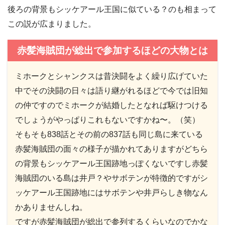
後ろの背景もシッケアール王国に似ている？のも相まって
この説が広まりました。
赤髪海賊団が総出で参加するほどの大物とは
ミホークとシャンクスは昔決闘をよく繰り広げていた
中でその決闘の日々は語り継がれるほどで今では旧知
の仲ですのでミホークが結婚したとなれば駆けつける
でしょうがやっぱりこれもないですかね〜。（笑）
そもそも838話とその前の837話も同じ島に来ている
赤髪海賊団の面々の様子が描かれてありますがどちら
の背景もシッケアール王国跡地っぽくないですし赤髪
海賊団のいる島は井戸？やサボテンが特徴的ですがシ
ッケアール王国跡地にはサボテンや井戸らしき物なん
かありませんしね。
ですが赤髪海賊団が総出で参列するくらいなのでかな