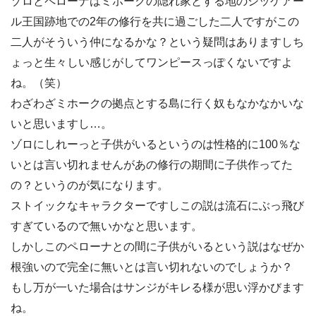
ゾロとペローナはミホークの隠れ家とする地のシッケアー
ル王国跡地での2年の修行を共に過ごした二人ですがこの
二人がそういう仲になるかな？という疑問はありますしち
ょっと生々しい感じがしてワンピースっぽくないですよ
ね。（笑）
わざわざミホークの拠点とする島に行く奴もなかなかいな
いと思いますし…。
ゾロにしれーっと子供がいるというのは性格的に100％な
いとは言い切れませんがあの修行の期間に子供作ってた
の？というのが気になります。
ストイックなキャラクターですしこの説は流石にぶっ飛び
すぎているので無いかなと思います。
しかしこのペローナとの間に子供がいるという説はなぜか
根強いので完全に無いとは言い切れないのでしょうか？
もし万が一いた場合はサンジがキレる様が思い浮かびます
ね。