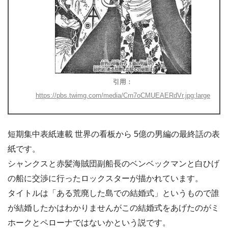
引用：
https://pbs.twimg.com/media/Crn7oCMUEAERdVr.jpg:large
短期集中表紙連載 世界の看板から 5億の男編の最終話の表
紙です。
シャンクスと赤髪海賊団副船長のベンベックマンと白ひげ
の船に交渉に行ったロックスターが描かれています。
タイトルは「ある荒廃した島での結婚式」というもので誰
が結婚したかはわかりませんがこの結婚式をあげたのがミ
ホークとペローナではないかという説です。