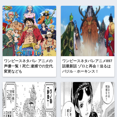
ワンピースネタバレ アニメの
ワンピースネタバレアニメ897
声優一覧！死亡.逮捕での交代.
話最新話 ゾロと再会！迫るは
変更なども
バジル・ホーキンス！