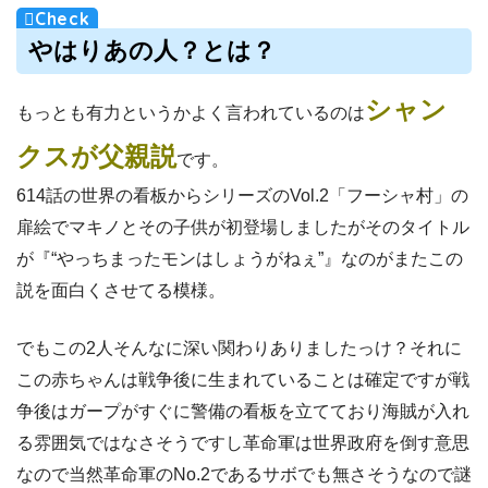
やはりあの人？とは？
シャン
もっとも有力というかよく言われているのは
クスが父親説
です。
614話の世界の看板からシリーズのVol.2「フーシャ村」の
扉絵でマキノとその子供が初登場しましたがそのタイトル
が『“やっちまったモンはしょうがねぇ”』なのがまたこの
説を面白くさせてる模様。
でもこの2人そんなに深い関わりありましたっけ？それに
この赤ちゃんは戦争後に生まれていることは確定ですが戦
争後はガープがすぐに警備の看板を立てており海賊が入れ
る雰囲気ではなさそうですし革命軍は世界政府を倒す意思
なので当然革命軍のNo.2であるサボでも無さそうなので謎