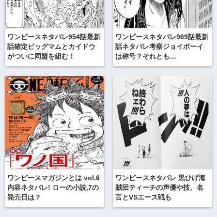
ワンピースネタバレ954話最新
ワンピースネタバレ969話最新
話確定ビッグマムとカイドウ
話ネタバレ考察ジョイボーイ
がついに同盟を組む！
は称号？それとも…
ワンピースマガジンとは vol.6
ワンピースネタバレ 黒ひげ海
内容ネタバレ! ローの小説,7の
賊団ティーチの声優や技、名
発売日は？
言とVSエース戦も