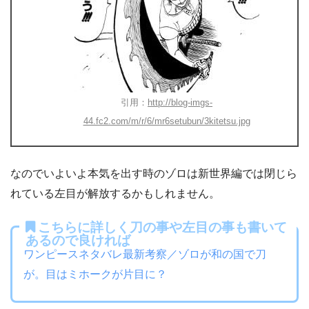
引用：
http://blog-imgs-
44.fc2.com/m/r/6/mr6setubun/3kitetsu.jpg
なのでいよいよ本気を出す時のゾロは新世界編では閉じら
れている左目が解放するかもしれません。
こちらに詳しく刀の事や左目の事も書いて
あるので良ければ
ワンピースネタバレ最新考察／ゾロが和の国で刀
が。目はミホークが片目に？