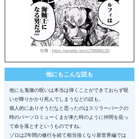
引用：
https://ameblo.jp/m1708988126/
他にもこんな説も
他にも鬼徹の呪いは本当は弾くことができておらず呪
いが降りかかり死んでしまうなどの説も。
個人的にありそうだなと思ったのはスリラーバークの
時のバーソロミューくまが来た時のように仲間を庇っ
て命を落とすというものですね。
ゾロは2年間の修行を経て相当強くなり新世界編では