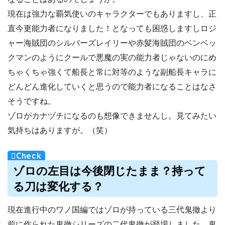
現在は強力な覇気使いのキャラクターでもありますし、正
直今更能力者になりました！となっても困惑しますしロジ
ャー海賊団のシルバーズレイリーや赤髪海賊団のベンベッ
クマンのようにクールで悪魔の実の能力者じゃないのにめ
ちゃくちゃ強くて船長と常に対等のような副船長キャラに
どんどん進化していくと思うので能力者になることはなさ
そうですね。
ゾロがカナヅチになるのも想像できませんし。見てみたい
気持ちはありますが。（笑）
ゾロの左目は今後閉じたまま？持って
る刀は変化する？
現在進行中のワノ国編ではゾロが持っている三代鬼徹より
前に作られた鬼徹シリーズの二代鬼徹が登場しました。鬼