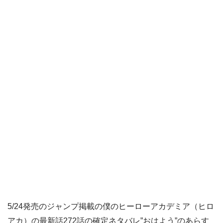
5/24発売のジャンプ掲載の僕のヒーローアカデミア（ヒロ
アカ）の最新話272話の確定ネタバレ”おはよう”のあらす