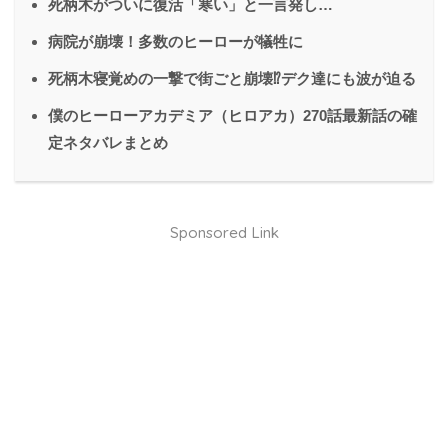
死柄木がついに復活「寒い」と一言発し…
病院が崩壊！多数のヒーローが犠牲に
死柄木寝覚めの一撃で街ごと崩壊⁉︎デク達にも波が迫る
僕のヒーローアカデミア（ヒロアカ）270話最新話の確
定ネタバレまとめ
Sponsored Link