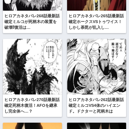
ヒロアカネタバレ268話最新話
ヒロアカネタバレ265話最新話
確定ミルコが死柄木の装置を
確定ホークスVSトゥワイス！
破壊⁉︎復活は…
しかし荼毘が乱入し…
ヒロアカネタバレ270話最新話
ヒロアカネタバレ262話最新話
確定死柄木復活！AFOを継承
確定ミルコVS4体のハイエン
し完全体へ…？
ド。ドクターと死柄木は