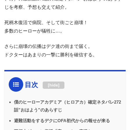
じを考察、予想も交えて紹介。
死柄木復活で病院、そして街ごと崩壊！
多数のヒーローが犠牲に…。
さらに崩壊の伝播はデク達の街まで届く。
ドクターはあまりの一撃に勝利を確信する。
目次
[
hide
]
僕のヒーローアカデミア（ヒロアカ）確定ネタバレ272
話”おはよう”のあらすじ
避難活動をするデクにOFA初代からの報せが来る