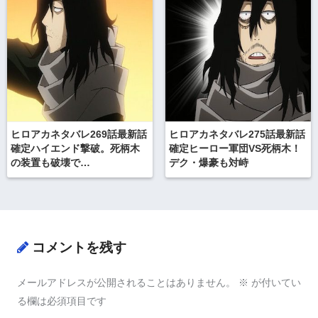
ヒロアカネタバレ269話最新話
ヒロアカネタバレ275話最新話
確定ハイエンド撃破。死柄木
確定ヒーロー軍団VS死柄木！
の装置も破壊で…
デク・爆豪も対峙
コメントを残す
メールアドレスが公開されることはありません。
※
が付いてい
る欄は必須項目です