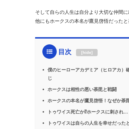
そして自らの人生は自分より大切な仲間に
他にもホークスの本名が鷹見啓悟だったと
目次
[
hide
]
僕のヒーローアカデミア（ヒロアカ）確定ネ
じ
ホークスは相性の悪い荼毘と戦闘
ホークスの本名が鷹見啓悟！なぜか荼
トゥワイス死亡か⁉︎ホークスに刺され…
トゥワイスは自らの人生を幸せだった