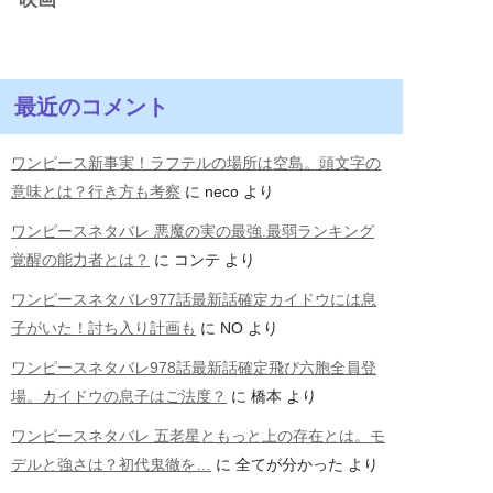
最近のコメント
ワンピース新事実！ラフテルの場所は空島。頭文字の
意味とは？行き方も考察
に
neco
より
ワンピースネタバレ 悪魔の実の最強.最弱ランキング
覚醒の能力者とは？
に
コンテ
より
ワンピースネタバレ977話最新話確定カイドウには息
子がいた！討ち入り計画も
に
NO
より
ワンピースネタバレ978話最新話確定飛び六胞全員登
場。カイドウの息子はご法度？
に
橋本
より
ワンピースネタバレ 五老星ともっと上の存在とは。モ
デルと強さは？初代鬼徹を…
に
全てが分かった
より