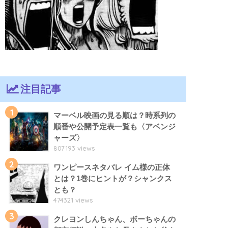
注目記事
1
マーベル映画の見る順は？時系列の
順番や公開予定表一覧も〈アベンジ
ャーズ〉
807193 views
2
ワンピースネタバレ イム様の正体
とは？1巻にヒントが？シャンクス
とも？
474321 views
3
クレヨンしんちゃん、ボーちゃんの