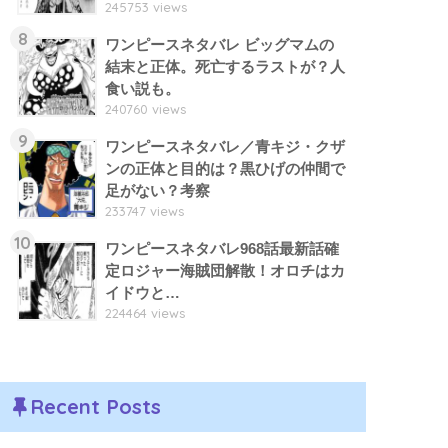
245753 views
8
ワンピースネタバレ ビッグマムの
結末と正体。死亡するラストが？人
食い説も。
240760 views
9
ワンピースネタバレ／青キジ・クザ
ンの正体と目的は？黒ひげの仲間で
足がない？考察
233747 views
10
ワンピースネタバレ968話最新話確
定ロジャー海賊団解散！オロチはカ
イドウと…
224464 views
Recent Posts