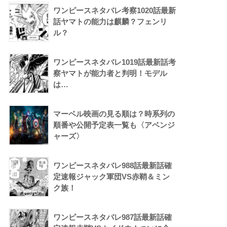
ワンピースネタバレ考察1020話最新
話ヤマトの能力は麒麟？フェンリ
ル？
ワンピースネタバレ1019話最新話考
察ヤマトが能力者と判明！モデル
は…
マーベル映画の見る順は？時系列の
順番や公開予定表一覧も〈アベンジ
ャーズ〉
ワンピースネタバレ988話最新話確
定速報ジャック軍団VS赤鞘＆ミン
ク族！
ワンピースネタバレ987話最新話確