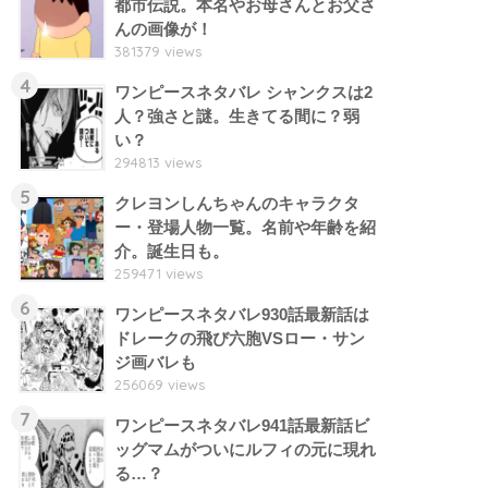
都市伝説。本名やお母さんとお父さ
んの画像が！
381379 views
4
ワンピースネタバレ シャンクスは2
人？強さと謎。生きてる間に？弱
い？
294813 views
5
クレヨンしんちゃんのキャラクタ
ー・登場人物一覧。名前や年齢を紹
介。誕生日も。
259471 views
6
ワンピースネタバレ930話最新話は
ドレークの飛び六胞VSロー・サン
ジ画バレも
256069 views
7
ワンピースネタバレ941話最新話ビ
ッグマムがついにルフィの元に現れ
る…？