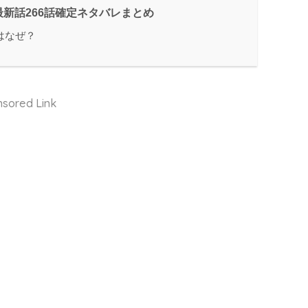
新話266話確定ネタバレまとめ
はなぜ？
sored Link