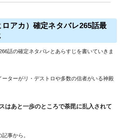
ロアカ）確定ネタバレ265話最
じ
266話の確定ネタバレとあらすじを書いていきま
ンイーターがリ・デストロや多数の信者がいる神殿
スはあと一歩のところで荼毘に乱入されて
の記事から。